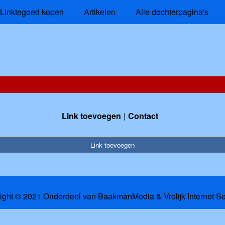
Linktegoed kopen
Artikelen
Alle dochterpagina's
Link toevoegen
Contact
Link toevoegen
ight © 2021 Onderdeel van
BaakmanMedia
&
Vrolijk Internet S